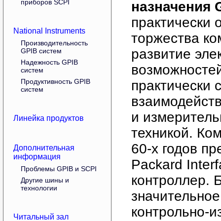
приборов SCPI
назначения 
практически 
National Instruments
торжества ко
Производительность
развитие эле
GPIB систем
Надежность GPIB
возможносте
систем
Продуктивность GPIB
практически 
систем
взаимодейст
и измеритель
Линейка продуктов
техникой. Ко
60-х годов пр
Дополнительная
информация
Packard Inter
Проблемы GPIB и SCPI
контроллер. 
Другие шины и
технологии
значительно
контрольно-и
Читальный зал